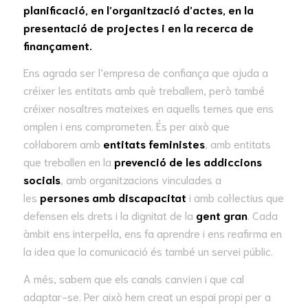
planificació, en l’organització d’actes, en la
presentació de projectes i en la recerca de
finançament.
Ens agrada ser l’empresa de confiança que ajuda a
créixer les entitats amb què treballem, però també
créixer nosaltres mateixes en aquells temes que ens
omplen i ens comprometen. És per això que
col·laborem amb
entitats feministes
, amb entitats
que treballen en la
prevenció de les addiccions
socials
, amb organitzacions vinculades a
les
persones amb discapacitat
i amb col·lectius que
defensen els drets i la dignitat de la
gent gran
. Cada
àmbit ens interpel·la, ens fa aprendre i ens reafirma en
la idea que la comunicació és també un servei públic.
A més, sabem que els canals canvien i que cal
adaptar-se. Per això hem creat un espai propi per a