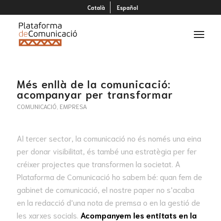
Català
Español
Més enllà de la comunicació:
acompanyar per transformar
COMUNICACIÓ
,
EMPRESA
Al tercer sector, la comunicació no és només una eina
per donar visibilitat, és també una estratègia per fer
créixer projectes que transformen la societat. A
Plataforma de Comunicació ho sabem bé: quan fem de
gabinet de comunicació, el nostre paper no s’acaba
en la redacció d’una nota de premsa o en la gestió de
les xarxes socials.
Acompanyem les entitats en la